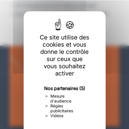
Accompagnement de majeurs protégés
Accompagnement de sportifs professionnels
Ce site utilise des
cookies et vous
donne le contrôle
sur ceux que
vous souhaitez
activer
Envie d’en profiter ?
Nos partenaires
(5)
Contactez-nous !
Mesure
d'audience
Régies
publicitaires
Vidéos