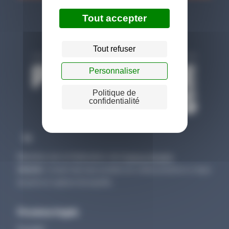
Tout accepter
Tout refuser
Personnaliser
Politique de
confidentialité
Membre de la fédération de
France Angels
Attention
: investir dans des sociétés non cotées présente un risque
de perte en capital et de liquidité.
Provence Angels
Investir