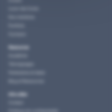
Lever des fonds
Nos membres
Portfolio
À propos
Ressources
Académie
Témoignages
Partenaires et deals
Blog et Ressources
Infos utiles
Contact
Politique de confidentialité