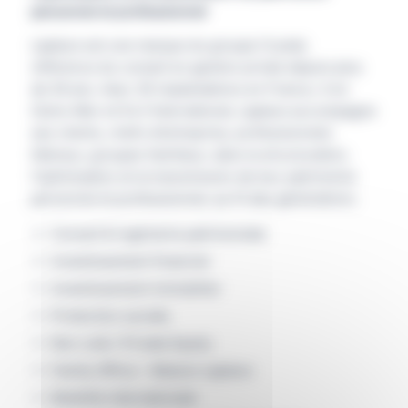
personnel et professionnel
Laplace est une marque du groupe Crystal,
référence du conseil en gestion privée depuis plus
de 30 ans. Avec 35 implantations en France, 4 en
Outre-Mer et 9 à l’international, Laplace accompagne
ses clients, chefs d’entreprise, professionnels
libéraux, groupes familiaux, dans la structuration,
l’optimisation et la transmission de leur patrimoine
personnel et professionnel, au fil des générations.
Conseil & ingénierie patrimoniale
Investissement financier
Investissement immobilier
Protection sociale
Non coté / Private Equity
Family Office – Maison Laplace
Mobilité internationale