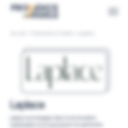
Panneau de gestion des cookies
Accueil
→
Partenaires et deals
→
Laplace
Laplace
Laplace accompagne dans la structuration,
l’optimisation et la transmission du patrimoine