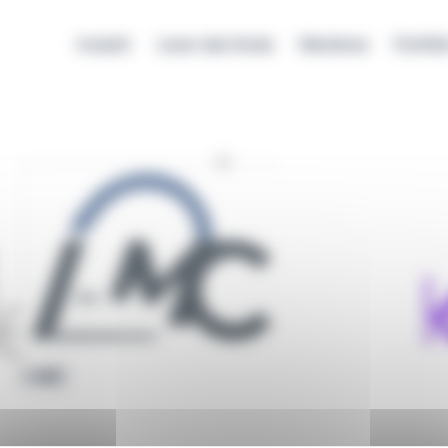
Investir
Lever des fonds
Membres
Portfol
I-MC