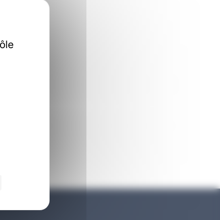
idaia
ôle