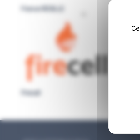
France RESILLE
Ce
Firecell