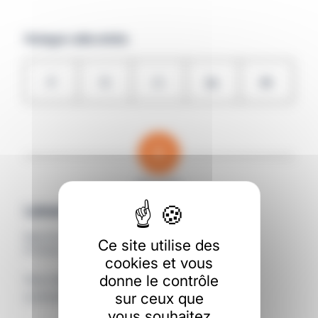
Partager cette entrée
0
RÉPONSES
Laisser un commentaire
Rejoindre la discussion?
Ce site utilise des
N’hésitez pas à contribuer !
cookies et vous
donne le contrôle
Vous devez
vous connecter
pour publier un
sur ceux que
commentaire.
vous souhaitez