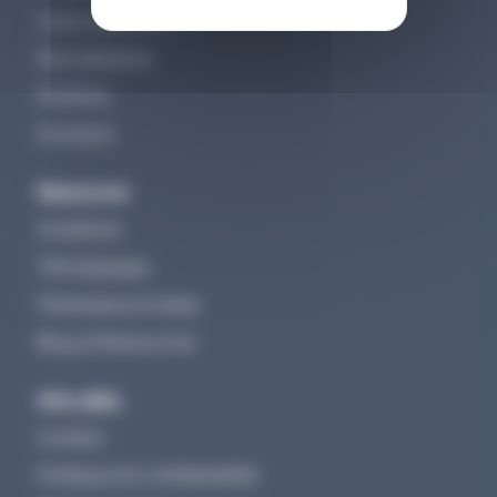
Lever des fonds
Nos membres
Portfolio
À propos
Ressources
Académie
Témoignages
Partenaires et deals
Blog et Ressources
Infos utiles
Contact
Politique de confidentialité