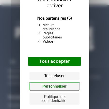
activer
Nos partenaires
(5)
Mesure
d'audience
Régies
publicitaires
Vidéos
Tout accepter
Membre de la fédération de
France Angels
Tout refuser
Attention
: investir dans des sociétés non cotées présente un risque
de perte en capital et de liquidité.
Personnaliser
Provence Angels
Politique de
confidentialité
Investir